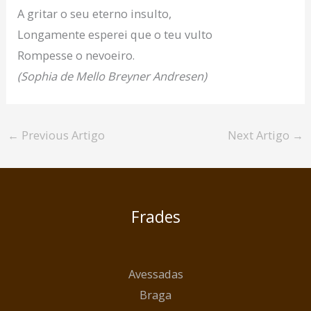
A gritar o seu eterno insulto,
Longamente esperei que o teu vulto
Rompesse o nevoeiro.
(Sophia de Mello Breyner Andresen)
←
Previous Artigo
Next Artigo
→
Frades
Avessadas
Braga