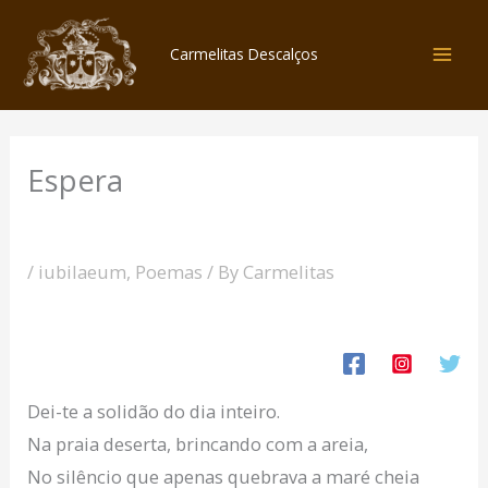
Skip
to
Carmelitas Descalços
content
Espera
/
iubilaeum
,
Poemas
/ By
Carmelitas
Dei-te a solidão do dia inteiro.
Na praia deserta, brincando com a areia,
No silêncio que apenas quebrava a maré cheia