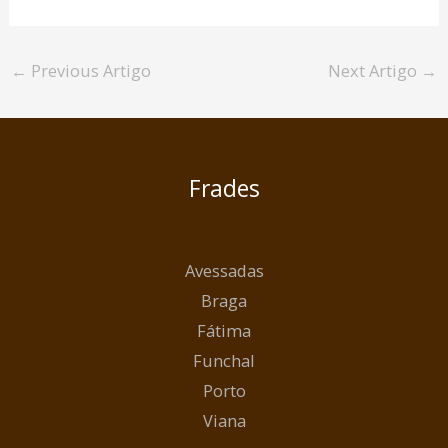
←
Previous Artigo
Next Artigo
→
Frades
Avessadas
Braga
Fátima
Funchal
Porto
Viana