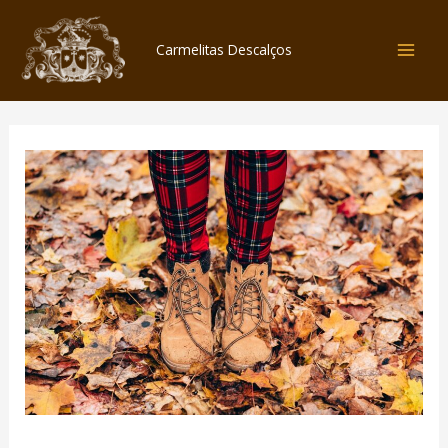
Skip
to
Carmelitas Descalços
content