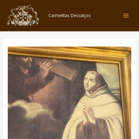
Skip
to
Carmelitas Descalços
content