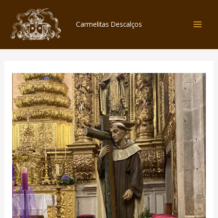
Skip
to
Carmelitas Descalços
content