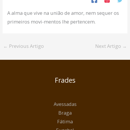
A alma que vive na união de amor, nem sequer os
primeiros movi-mentos lhe pertencem.
←
Previous Artigo
Next Artigo
→
Frades
Avessadas
Braga
Fátima