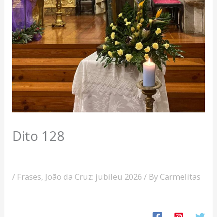
Dito 128
/
Frases
,
João da Cruz: jubileu 2026
/ By
Carmelitas