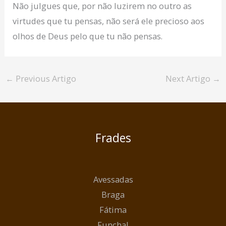
Não julgues que, por não luzirem no outro as
virtudes que tu pensas, não será ele precioso aos
olhos de Deus pelo que tu não pensas.
←
Previous Artigo
Next Artigo
→
Frades
Avessadas
Braga
Fátima
Funchal