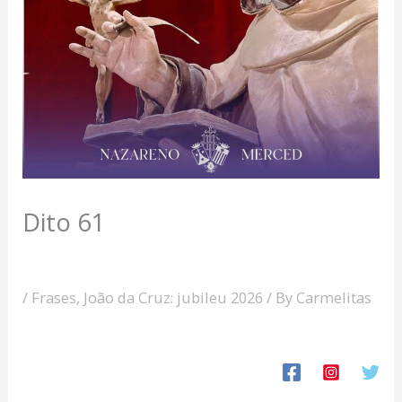
Dito 61
/
Frases
,
João da Cruz: jubileu 2026
/ By
Carmelitas