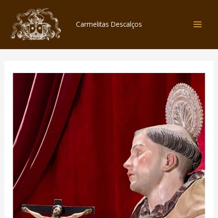
Skip
to
Carmelitas Descalços
content