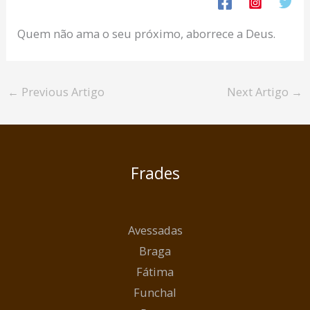
Quem não ama o seu próximo, aborrece a Deus.
←
Previous Artigo
Next Artigo
→
Frades
Avessadas
Braga
Fátima
Funchal