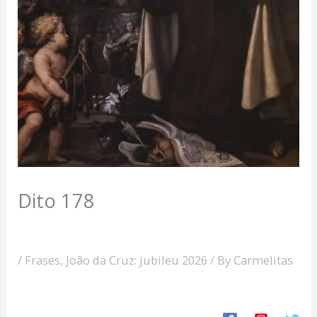
Dito 178
/
Frases
,
João da Cruz: jubileu 2026
/ By
Carmelitas