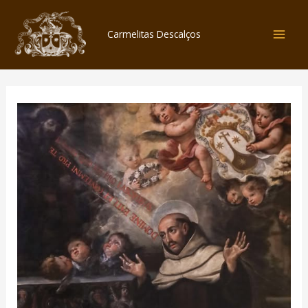
Skip
to
Carmelitas Descalços
content