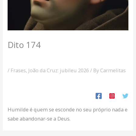
Dito 174
/
Frases
,
João da Cruz: jubileu 2026
/ By
Carmelitas
Humilde é quem se esconde no seu próprio nada e
sabe abandonar-se a Deus.