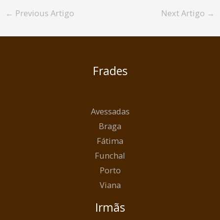
←
Previous Artigo
Next Artigo
→
Frades
Avessadas
Braga
Fátima
Funchal
Porto
Viana
Irmãs