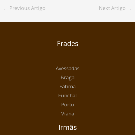
←
Previous Artigo
Next Artigo
→
Frades
Avessadas
Braga
Fátima
Funchal
Porto
Viana
Irmãs