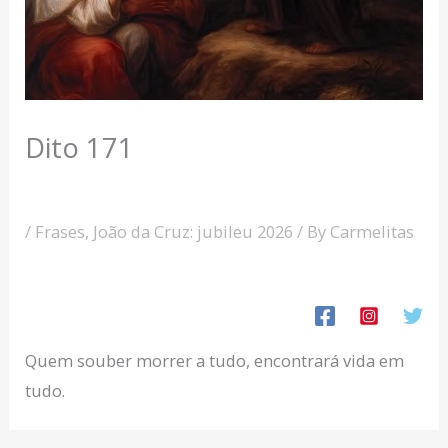
Dito 171
/
Frases
,
João da Cruz: jubileu 2026
/ By
Carmelitas
Quem souber morrer a tudo, encontrará vida em
tudo.