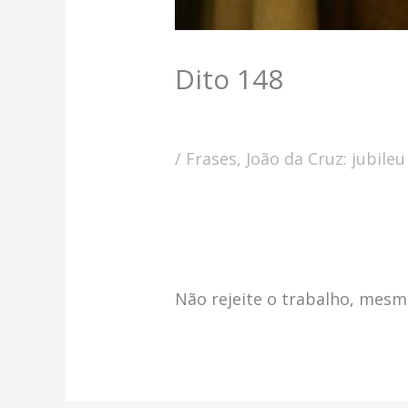
Dito 148
/
Frases
,
João da Cruz: jubileu
Não rejeite o trabalho, mesm