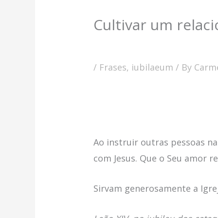
Cultivar um rela
/
Frases
,
iubilaeum
/ By
Carme
Ao instruir outras pessoas n
com Jesus. Que o Seu amor re
Sirvam generosamente a Igrej