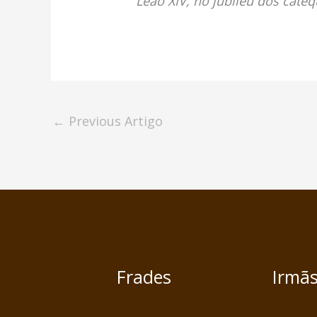
Leão XIV, no jubileu dos cateq
←
Previous Artigo
Frades
Irmã