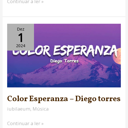
Continuar a ler »
Color
Dez
1
Esperanza
–
2024
Diego
torres
Color Esperanza – Diego torres
iubilaeum
,
Música
Continuar a ler »