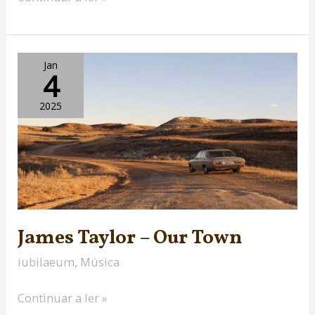
James
Jan
4
Taylor
–
2025
Our
Town
James Taylor – Our Town
iubilaeum
,
Música
Continuar a ler »