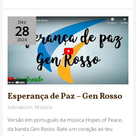
Esperança
Dez
28
de
Paz
2024
–
Gen
Rosso
Esperança de Paz – Gen Rosso
iubilaeum
,
Música
Versão em português da música Hopes of Peace,
da banda Gen Rosso. Bate um coração ao teu