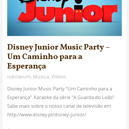
Party
–
Um
Caminho
para
a
Disney Junior Music Party –
Esperança
Um Caminho para a
Esperança
iubilaeum
,
Música
,
Vídeos
Disney Junior Music Party “Um Caminho para a
Esperança”. Karaoke da série “A Guarda do Leão”.
Sabe mais sobre o nosso canal de televisão em
http://www.disney.pt/disney-junior/