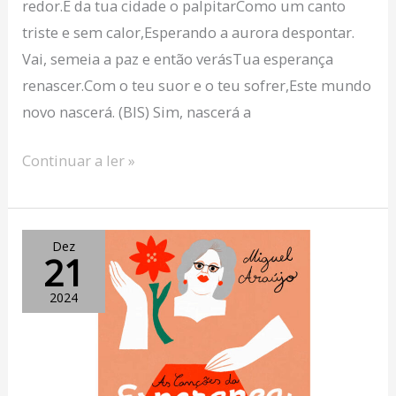
redor.É da tua cidade o palpitarComo um canto
triste e sem calor,Esperando a aurora despontar.
Vai, semeia a paz e então verásTua esperança
renascer.Com o teu suor e o teu sofrer,Este mundo
novo nascerá. (BIS) Sim, nascerá a
Continuar a ler »
Canção
Dez
21
da
Esperança
2024
–
Miguel
Araújo