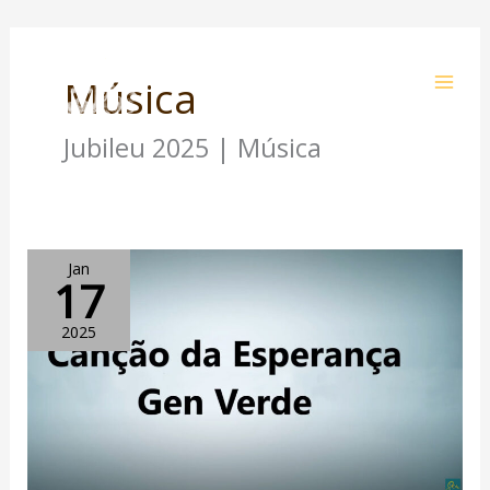
Skip
to
Música
Carmelitas Descalços
content
Jubileu 2025 | Música
Canção
Jan
17
da
Esperança
2025
–
Gen
Verde