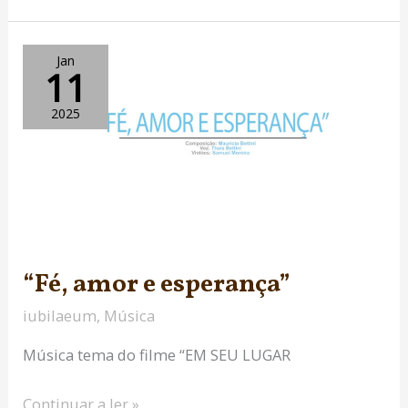
“Fé,
Jan
11
amor
e
2025
esperança”
“Fé, amor e esperança”
iubilaeum
,
Música
Música tema do filme “EM SEU LUGAR
Continuar a ler »