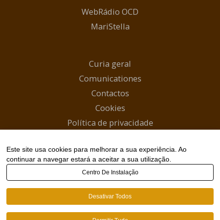
WebRádio OCD
MariStella
Curia geral
Comunicationes
Contactos
Cookies
Política de privacidade
Início
Este site usa cookies para melhorar a sua experiência. Ao
Canal WhatsApp
continuar a navegar estará a aceitar a sua utilização.
Centro De Instalação
Copyright © 2026 Carmelitas Descalços |
Desativar Todos
webmaster@carmelitas.pt