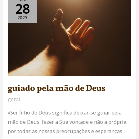
28
pela
mão
2025
de
Deus
guiado pela mão de Deus
geral
«Ser filho de Deus significa deixar-se guiar pela
mão de Deus, fazer a Sua vontade e não a própria,
por todas as nossas preocupações e esperanças