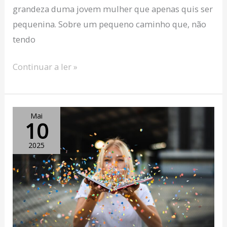
grandeza duma jovem mulher que apenas quis ser
pequenina. Sobre um pequeno caminho que, não
tendo
Continuar a ler »
As
Mai
10
alegrias
e
2025
as
esperanças