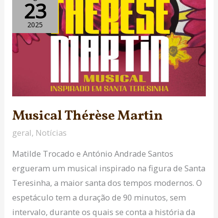
23
Thérèse
Martin
2025
Musical Thérèse Martin
geral
,
Notícias
Matilde Trocado e António Andrade Santos
ergueram um musical inspirado na figura de Santa
Teresinha, a maior santa dos tempos modernos. O
espetáculo tem a duração de 90 minutos, sem
intervalo, durante os quais se conta a história da