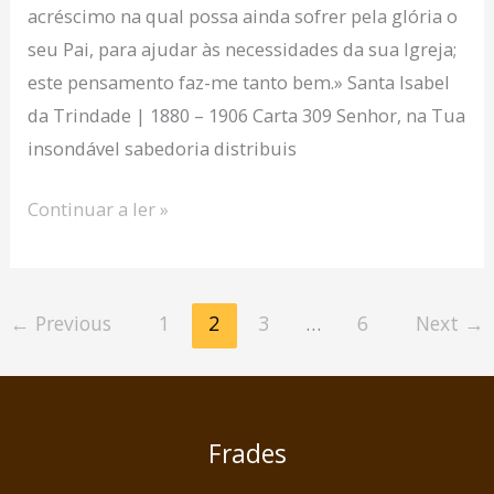
acréscimo na qual possa ainda sofrer pela glória o
seu Pai, para ajudar às necessidades da sua Igreja;
este pensamento faz-me tanto bem.» Santa Isabel
da Trindade | 1880 – 1906 Carta 309 Senhor, na Tua
insondável sabedoria distribuis
Continuar a ler »
←
Previous
1
2
3
…
6
Next
→
Frades