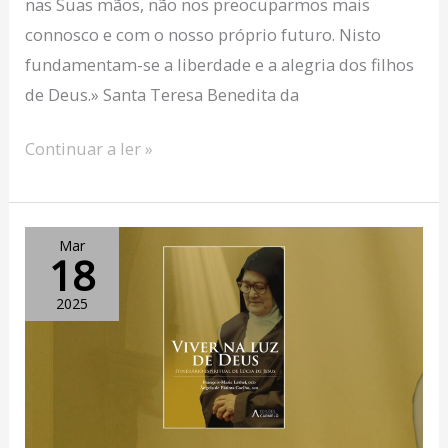
nas Suas mãos, não nos preocuparmos mais
connosco e com o nosso próprio futuro. Nisto
fundamentam-se a liberdade e a alegria dos filhos
de Deus.» Santa Teresa Benedita da
Continuar a ler »
«Viver
Mar
18
na
Luz
2025
de
Deus»