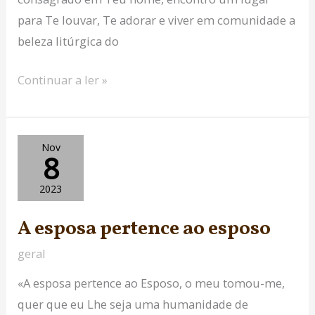
para Te louvar, Te adorar e viver em comunidade a
beleza litúrgica do
Continuar a ler »
A
Nov
8
esposa
pertence
2023
ao
A esposa pertence ao esposo
esposo
geral
«A esposa pertence ao Esposo, o meu tomou-me,
quer que eu Lhe seja uma humanidade de