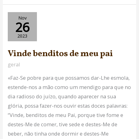
Vinde
Nov
26
benditos
de
2023
meu
Vinde benditos de meu pai
pai
geral
«Faz-Se pobre para que possamos dar-Lhe esmola,
estende-nos a mão como um mendigo para que no
dia radioso do juízo, quando aparecer na sua
glória, possa fazer-nos ouvir estas doces palavras:
“Vinde, benditos de meu Pai, porque tive fome e
destes-Me de comer, tive sede e destes-Me de
beber, não tinha onde dormir e destes-Me