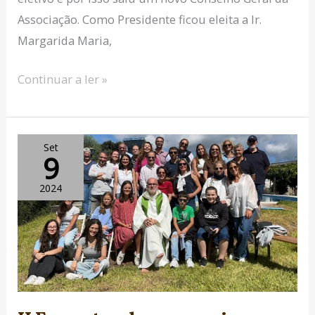
Associação. Como Presidente ficou eleita a Ir.
Margarida Maria,
Continuar a ler »
II
Set
9
Encontro
do
2024
carmenjovem