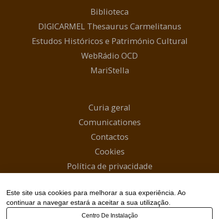
Biblioteca
DIGICARMEL Thesaurus Carmelitanus
Estudos Históricos e Património Cultural
WebRádio OCD
MariStella
Curia geral
Comunicationes
Contactos
Cookies
Política de privacidade
Início
Este site usa cookies para melhorar a sua experiência. Ao
Canal WhatsApp
continuar a navegar estará a aceitar a sua utilização.
Centro De Instalação