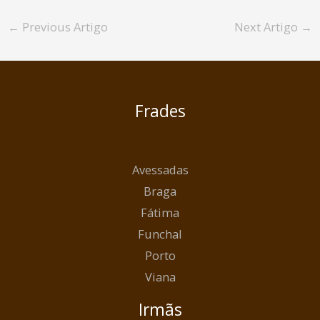
←
Previous Artigo
Next Artigo
→
Frades
Avessadas
Braga
Fátima
Funchal
Porto
Viana
Irmãs