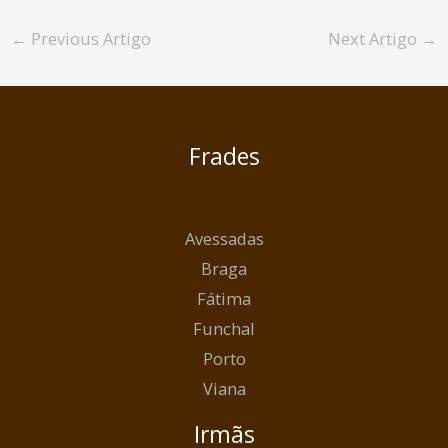
←
Previous Artigo
Next Artigo
→
Frades
Avessadas
Braga
Fátima
Funchal
Porto
Viana
Irmãs