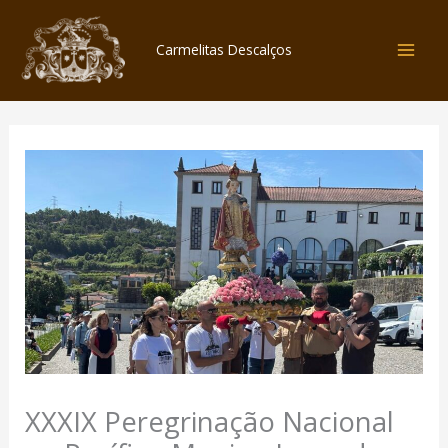
Skip
to
Carmelitas Descalços
content
XXXIX Peregrinação Nacional