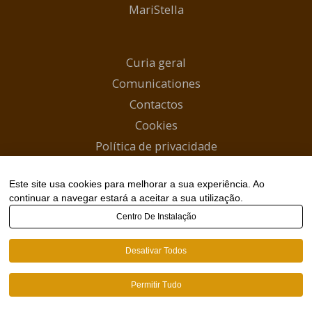
MariStella
Curia geral
Comunicationes
Contactos
Cookies
Política de privacidade
Início
Este site usa cookies para melhorar a sua experiência. Ao
Canal WhatsApp
continuar a navegar estará a aceitar a sua utilização.
Centro De Instalação
Copyright © 2026 Carmelitas Descalços |
Desativar Todos
webmaster@carmelitas.pt
Permitir Tudo