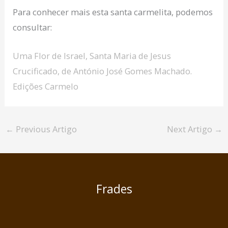
Para conhecer mais esta santa carmelita, podemos
consultar:
Uma Flor de Israel, Santa Maria de Jesus
Crucificado, de António José Gomes Machado.
Edições Carmelo
←
Previous Artigo
Next Artigo
→
Frades