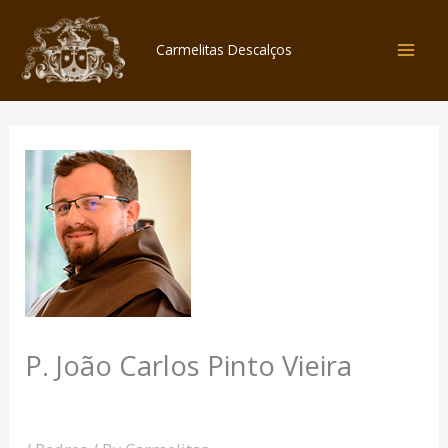
Skip
to
Carmelitas Descalços
content
P. João Carlos Pinto Vieira