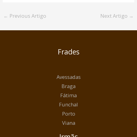
←
Previous Artigo
Next Artigo
→
Frades
Avessadas
Braga
Fátima
Funchal
Porto
Viana
Irmãs