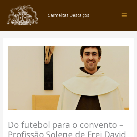
Skip
to
Carmelitas Descalços
content
Do futebol para o convento –
Profissão Solene de Frei David