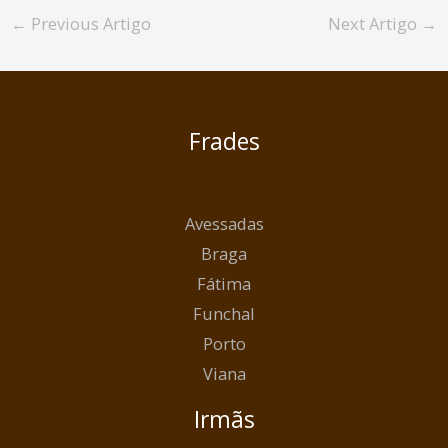
←
Previous Artigo
Next Artigo
→
Frades
Avessadas
Braga
Fátima
Funchal
Porto
Viana
Irmãs