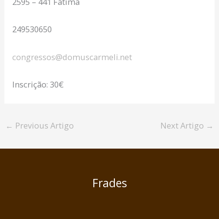
2595 – 441 Fátima
249530650
congressos@domuscarmeli.net
Inscrição: 30€
←
Previous Artigo
Next Artigo
→
Frades