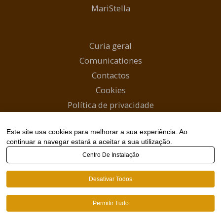
MariStella
Curia geral
Comunicationes
Contactos
Cookies
Política de privacidade
Início
Este site usa cookies para melhorar a sua experiência. Ao
Canal WhatsApp
continuar a navegar estará a aceitar a sua utilização.
Centro De Instalação
Copyright © 2026 Carmelitas Descalços |
Desativar Todos
webmaster@carmelitas.pt
Permitir Tudo